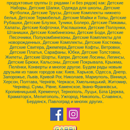
продуктовые группы (с рядами / и без рядов) как: Детские
Наборы, Детские Шапки, Одежда для школы, Детские
Футболки, Детские Трусы, Детские Комплекты нижнего
белья, Детское Термобельё, Детские Майки и Топы, Детские
Рубашки, Детские Блузки, Туники, Болеро, Детские Пижамы,
Халаты, Детские Кофточки, Распашонки, Детские Ползунки,
Штанишки, Детские Комбинезоны, Детские Боди, Детские
Песочники, Полукомбинезоны, Детские Комплекты для
новорожденных, Детские Комплекты, Детские Костюмы,
Детские Свитера, Джемпера,Детские Кофты, Ветровки,
Детские Платья, Сарафаны, Юбки, Детские Толстовки,
Жилеты, Детские Шорты, Капри, Детские Лосины, Легинсы,
Детские Брюки, Кальсоны, Детские Покрывала, Крыжма,
Пелёнки, Конверты и многое другое. Будем рады новым
друзьям из таких городов как: Киев, Харьков, Одесса, Днепр,
Запорожье, Львів, Кривой Рог, Николаев, Мариуполь, Вінниця,
Херсон, Полтава, Чернігів, Черкаси, Хмельницький, Житомир,
Чернівці, Сумы, Рівне, Каменское, Івано-Франківськ,
Кропивницький, Кременчуг, Тернополь, Луцьк, Біла Церква,
Краматорск, Мелитополь, Ужгород, Никополь, Славянск,
Бердянск, Павлоград и многих других.