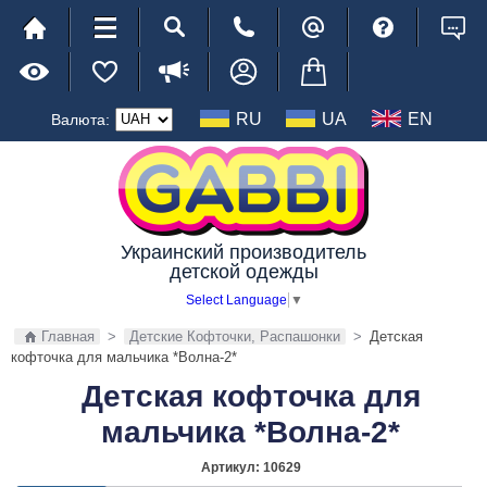
RU
UA
EN
Валюта:
Украинский производитель
детской одежды
Select Language
▼
Главная
>
Детские Кофточки, Распашонки
>
Детская
кофточка для мальчика *Волна-2*
Детская кофточка для
мальчика *Волна-2*
Артикул:
10629