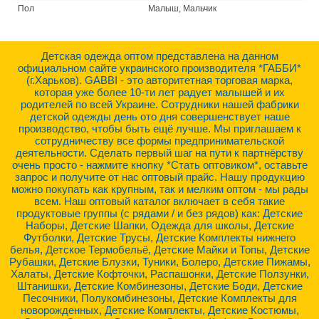
Пол
Малыш, Мальчик
Детская одежда оптом представлена на данном
официальном сайте украинского производителя *ГАББИ*
(г.Харьков). GABBI - это авторитетная торговая марка,
которая уже более 10-ти лет радует малышей и их
родителей по всей Украине. Сотрудники нашей фабрики
детской одежды день ото дня совершенствует наше
производство, чтобы быть ещё лучше. Мы приглашаем к
сотрудничеству все формы предпринимательской
деятельности. Сделать первый шаг на пути к партнёрству
очень просто - нажмите кнопку *Стать оптовиком*, оставьте
запрос и получите от нас оптовый прайс. Нашу продукцию
можно покупать как крупным, так и мелким оптом - мы рады
всем. Наш оптовый каталог включает в себя такие
продуктовые группы (с рядами / и без рядов) как: Детские
Наборы, Детские Шапки, Одежда для школы, Детские
Футболки, Детские Трусы, Детские Комплекты нижнего
белья, Детское Термобельё, Детские Майки и Топы, Детские
Рубашки, Детские Блузки, Туники, Болеро, Детские Пижамы,
Халаты, Детские Кофточки, Распашонки, Детские Ползунки,
Штанишки, Детские Комбинезоны, Детские Боди, Детские
Песочники, Полукомбинезоны, Детские Комплекты для
новорожденных, Детские Комплекты, Детские Костюмы,