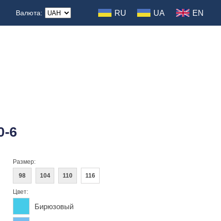
RU
UA
EN
Валюта:
0-6
Размер:
98
104
110
116
Цвет:
Бирюзовый