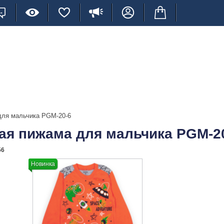
для мальчика PGМ-20-6
ая пижама для мальчика PGМ-2
56
Новинка