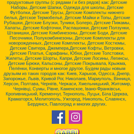
продуктовые группы (с рядами / и без рядов) как: Детские
Наборы, Детские Шапки, Одежда для школы, Детские
Футболки, Детские Трусы, Детские Комплекты нижнего
белья, Детское Термобельё, Детские Майки и Топы, Детские
Рубашки, Детские Блузки, Туники, Болеро, Детские Пижамы,
Халаты, Детские Кофточки, Распашонки, Детские Ползунки,
Штанишки, Детские Комбинезоны, Детские Боди, Детские
Песочники, Полукомбинезоны, Детские Комплекты для
новорожденных, Детские Комплекты, Детские Костюмы,
Детские Свитера, Джемпера,Детские Кофты, Ветровки,
Детские Платья, Сарафаны, Юбки, Детские Толстовки,
Жилеты, Детские Шорты, Капри, Детские Лосины, Легинсы,
Детские Брюки, Кальсоны, Детские Покрывала, Крыжма,
Пелёнки, Конверты и многое другое. Будем рады новым
друзьям из таких городов как: Киев, Харьков, Одесса, Днепр,
Запорожье, Львів, Кривой Рог, Николаев, Мариуполь, Вінниця,
Херсон, Полтава, Чернігів, Черкаси, Хмельницький, Житомир,
Чернівці, Сумы, Рівне, Каменское, Івано-Франківськ,
Кропивницький, Кременчуг, Тернополь, Луцьк, Біла Церква,
Краматорск, Мелитополь, Ужгород, Никополь, Славянск,
Бердянск, Павлоград и многих других.