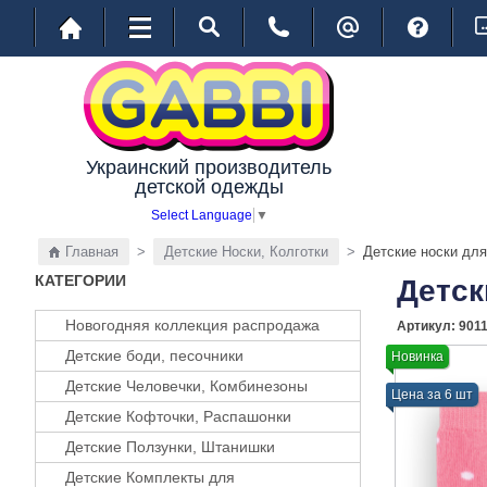
Украинский производитель
детской одежды
Select Language
▼
Главная
>
Детские Носки, Колготки
>
Детские носки дл
КАТЕГОРИИ
Детск
Новогодняя коллекция распродажа
Артикул:
901
Детские боди, песочники
Новинка
Детские Человечки, Комбинезоны
Цена за 6 шт
Детские Кофточки, Распашонки
Детские Ползунки, Штанишки
Детские Комплекты для