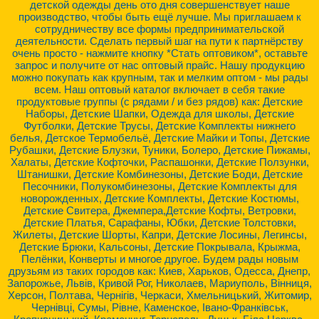
детской одежды день ото дня совершенствует наше
производство, чтобы быть ещё лучше. Мы приглашаем к
сотрудничеству все формы предпринимательской
деятельности. Сделать первый шаг на пути к партнёрству
очень просто - нажмите кнопку *Стать оптовиком*, оставьте
запрос и получите от нас оптовый прайс. Нашу продукцию
можно покупать как крупным, так и мелким оптом - мы рады
всем. Наш оптовый каталог включает в себя такие
продуктовые группы (с рядами / и без рядов) как: Детские
Наборы, Детские Шапки, Одежда для школы, Детские
Футболки, Детские Трусы, Детские Комплекты нижнего
белья, Детское Термобельё, Детские Майки и Топы, Детские
Рубашки, Детские Блузки, Туники, Болеро, Детские Пижамы,
Халаты, Детские Кофточки, Распашонки, Детские Ползунки,
Штанишки, Детские Комбинезоны, Детские Боди, Детские
Песочники, Полукомбинезоны, Детские Комплекты для
новорожденных, Детские Комплекты, Детские Костюмы,
Детские Свитера, Джемпера,Детские Кофты, Ветровки,
Детские Платья, Сарафаны, Юбки, Детские Толстовки,
Жилеты, Детские Шорты, Капри, Детские Лосины, Легинсы,
Детские Брюки, Кальсоны, Детские Покрывала, Крыжма,
Пелёнки, Конверты и многое другое. Будем рады новым
друзьям из таких городов как: Киев, Харьков, Одесса, Днепр,
Запорожье, Львів, Кривой Рог, Николаев, Мариуполь, Вінниця,
Херсон, Полтава, Чернігів, Черкаси, Хмельницький, Житомир,
Чернівці, Сумы, Рівне, Каменское, Івано-Франківськ,