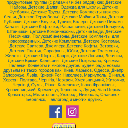
продуктовые группы (с рядами / и без рядов) как: Детские
Наборы, Детские Шапки, Одежда для школы, Детские
Футболки, Детские Трусы, Детские Комплекты нижнего
белья, Детское Термобельё, Детские Майки и Топы, Детские
Рубашки, Детские Блузки, Туники, Болеро, Детские Пижамы,
Халаты, Детские Кофточки, Распашонки, Детские Ползунки,
Штанишки, Детские Комбинезоны, Детские Боди, Детские
Песочники, Полукомбинезоны, Детские Комплекты для
новорожденных, Детские Комплекты, Детские Костюмы,
Детские Свитера, Джемпера,Детские Кофты, Ветровки,
Детские Платья, Сарафаны, Юбки, Детские Толстовки,
Жилеты, Детские Шорты, Капри, Детские Лосины, Легинсы,
Детские Брюки, Кальсоны, Детские Покрывала, Крыжма,
Пелёнки, Конверты и многое другое. Будем рады новым
друзьям из таких городов как: Киев, Харьков, Одесса, Днепр,
Запорожье, Львів, Кривой Рог, Николаев, Мариуполь, Вінниця,
Херсон, Полтава, Чернігів, Черкаси, Хмельницький, Житомир,
Чернівці, Сумы, Рівне, Каменское, Івано-Франківськ,
Кропивницький, Кременчуг, Тернополь, Луцьк, Біла Церква,
Краматорск, Мелитополь, Ужгород, Никополь, Славянск,
Бердянск, Павлоград и многих других.