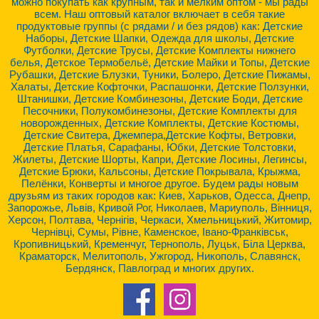
можно покупать как крупным, так и мелким оптом - мы рады
всем. Наш оптовый каталог включает в себя такие
продуктовые группы (с рядами / и без рядов) как: Детские
Наборы, Детские Шапки, Одежда для школы, Детские
Футболки, Детские Трусы, Детские Комплекты нижнего
белья, Детское Термобельё, Детские Майки и Топы, Детские
Рубашки, Детские Блузки, Туники, Болеро, Детские Пижамы,
Халаты, Детские Кофточки, Распашонки, Детские Ползунки,
Штанишки, Детские Комбинезоны, Детские Боди, Детские
Песочники, Полукомбинезоны, Детские Комплекты для
новорожденных, Детские Комплекты, Детские Костюмы,
Детские Свитера, Джемпера,Детские Кофты, Ветровки,
Детские Платья, Сарафаны, Юбки, Детские Толстовки,
Жилеты, Детские Шорты, Капри, Детские Лосины, Легинсы,
Детские Брюки, Кальсоны, Детские Покрывала, Крыжма,
Пелёнки, Конверты и многое другое. Будем рады новым
друзьям из таких городов как: Киев, Харьков, Одесса, Днепр,
Запорожье, Львів, Кривой Рог, Николаев, Мариуполь, Вінниця,
Херсон, Полтава, Чернігів, Черкаси, Хмельницький, Житомир,
Чернівці, Сумы, Рівне, Каменское, Івано-Франківськ,
Кропивницький, Кременчуг, Тернополь, Луцьк, Біла Церква,
Краматорск, Мелитополь, Ужгород, Никополь, Славянск,
Бердянск, Павлоград и многих других.