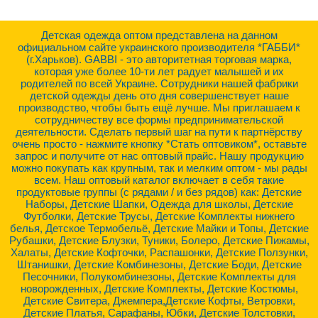
Детская одежда оптом представлена на данном
официальном сайте украинского производителя *ГАББИ*
(г.Харьков). GABBI - это авторитетная торговая марка,
которая уже более 10-ти лет радует малышей и их
родителей по всей Украине. Сотрудники нашей фабрики
детской одежды день ото дня совершенствует наше
производство, чтобы быть ещё лучше. Мы приглашаем к
сотрудничеству все формы предпринимательской
деятельности. Сделать первый шаг на пути к партнёрству
очень просто - нажмите кнопку *Стать оптовиком*, оставьте
запрос и получите от нас оптовый прайс. Нашу продукцию
можно покупать как крупным, так и мелким оптом - мы рады
всем. Наш оптовый каталог включает в себя такие
продуктовые группы (с рядами / и без рядов) как: Детские
Наборы, Детские Шапки, Одежда для школы, Детские
Футболки, Детские Трусы, Детские Комплекты нижнего
белья, Детское Термобельё, Детские Майки и Топы, Детские
Рубашки, Детские Блузки, Туники, Болеро, Детские Пижамы,
Халаты, Детские Кофточки, Распашонки, Детские Ползунки,
Штанишки, Детские Комбинезоны, Детские Боди, Детские
Песочники, Полукомбинезоны, Детские Комплекты для
новорожденных, Детские Комплекты, Детские Костюмы,
Детские Свитера, Джемпера,Детские Кофты, Ветровки,
Детские Платья, Сарафаны, Юбки, Детские Толстовки,