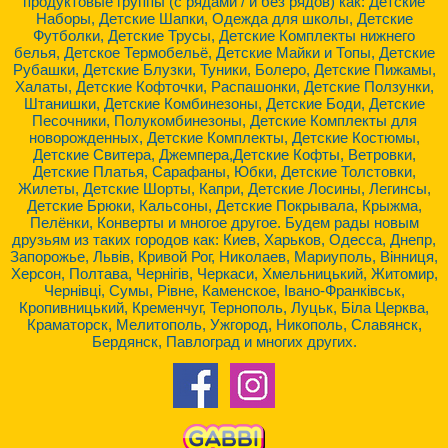
продуктовые группы (с рядами / и без рядов) как: Детские
Наборы, Детские Шапки, Одежда для школы, Детские
Футболки, Детские Трусы, Детские Комплекты нижнего
белья, Детское Термобельё, Детские Майки и Топы, Детские
Рубашки, Детские Блузки, Туники, Болеро, Детские Пижамы,
Халаты, Детские Кофточки, Распашонки, Детские Ползунки,
Штанишки, Детские Комбинезоны, Детские Боди, Детские
Песочники, Полукомбинезоны, Детские Комплекты для
новорожденных, Детские Комплекты, Детские Костюмы,
Детские Свитера, Джемпера,Детские Кофты, Ветровки,
Детские Платья, Сарафаны, Юбки, Детские Толстовки,
Жилеты, Детские Шорты, Капри, Детские Лосины, Легинсы,
Детские Брюки, Кальсоны, Детские Покрывала, Крыжма,
Пелёнки, Конверты и многое другое. Будем рады новым
друзьям из таких городов как: Киев, Харьков, Одесса, Днепр,
Запорожье, Львів, Кривой Рог, Николаев, Мариуполь, Вінниця,
Херсон, Полтава, Чернігів, Черкаси, Хмельницький, Житомир,
Чернівці, Сумы, Рівне, Каменское, Івано-Франківськ,
Кропивницький, Кременчуг, Тернополь, Луцьк, Біла Церква,
Краматорск, Мелитополь, Ужгород, Никополь, Славянск,
Бердянск, Павлоград и многих других.