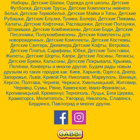
Наборы, Детские Шапки, Одежда для школы, Детские
Футболки, Детские Трусы, Детские Комплекты нижнего
белья, Детское Термобельё, Детские Майки и Топы, Детские
Рубашки, Детские Блузки, Туники, Болеро, Детские Пижамы,
Халаты, Детские Кофточки, Распашонки, Детские Ползунки,
Штанишки, Детские Комбинезоны, Детские Боди, Детские
Песочники, Полукомбинезоны, Детские Комплекты для
новорожденных, Детские Комплекты, Детские Костюмы,
Детские Свитера, Джемпера,Детские Кофты, Ветровки,
Детские Платья, Сарафаны, Юбки, Детские Толстовки,
Жилеты, Детские Шорты, Капри, Детские Лосины, Легинсы,
Детские Брюки, Кальсоны, Детские Покрывала, Крыжма,
Пелёнки, Конверты и многое другое. Будем рады новым
друзьям из таких городов как: Киев, Харьков, Одесса, Днепр,
Запорожье, Львів, Кривой Рог, Николаев, Мариуполь, Вінниця,
Херсон, Полтава, Чернігів, Черкаси, Хмельницький, Житомир,
Чернівці, Сумы, Рівне, Каменское, Івано-Франківськ,
Кропивницький, Кременчуг, Тернополь, Луцьк, Біла Церква,
Краматорск, Мелитополь, Ужгород, Никополь, Славянск,
Бердянск, Павлоград и многих других.