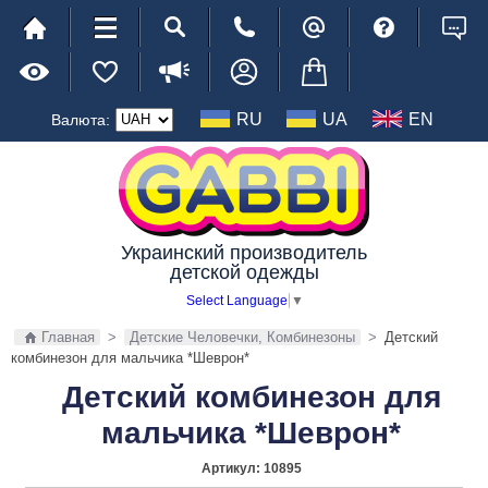
RU
UA
EN
Валюта:
Украинский производитель
детской одежды
Select Language
▼
Главная
>
Детские Человечки, Комбинезоны
>
Детский
комбинезон для мальчика *Шеврон*
Детский комбинезон для
мальчика *Шеврон*
Артикул:
10895