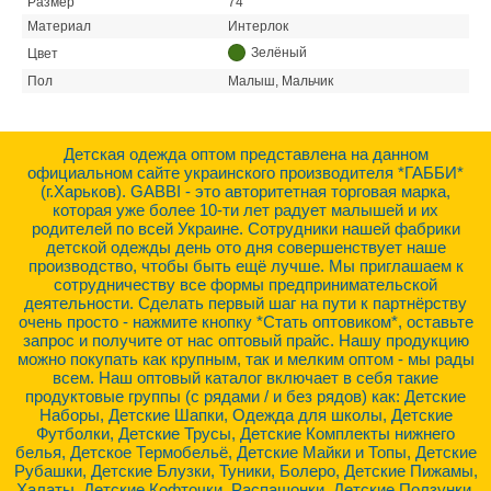
Размер
74
Материал
Интерлок
Зелёный
Цвет
Пол
Малыш, Мальчик
Детская одежда оптом представлена на данном
официальном сайте украинского производителя *ГАББИ*
(г.Харьков). GABBI - это авторитетная торговая марка,
которая уже более 10-ти лет радует малышей и их
родителей по всей Украине. Сотрудники нашей фабрики
детской одежды день ото дня совершенствует наше
производство, чтобы быть ещё лучше. Мы приглашаем к
сотрудничеству все формы предпринимательской
деятельности. Сделать первый шаг на пути к партнёрству
очень просто - нажмите кнопку *Стать оптовиком*, оставьте
запрос и получите от нас оптовый прайс. Нашу продукцию
можно покупать как крупным, так и мелким оптом - мы рады
всем. Наш оптовый каталог включает в себя такие
продуктовые группы (с рядами / и без рядов) как: Детские
Наборы, Детские Шапки, Одежда для школы, Детские
Футболки, Детские Трусы, Детские Комплекты нижнего
белья, Детское Термобельё, Детские Майки и Топы, Детские
Рубашки, Детские Блузки, Туники, Болеро, Детские Пижамы,
Халаты, Детские Кофточки, Распашонки, Детские Ползунки,