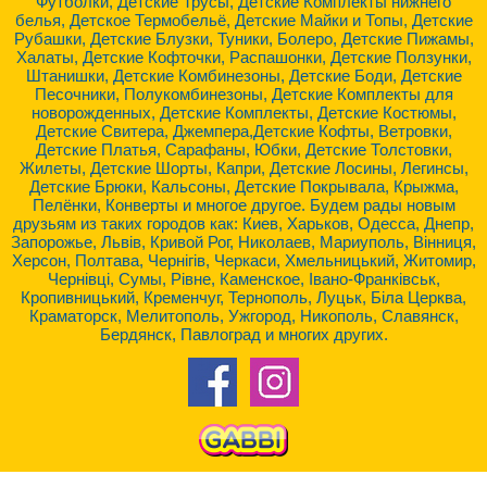
Футболки, Детские Трусы, Детские Комплекты нижнего
белья, Детское Термобельё, Детские Майки и Топы, Детские
Рубашки, Детские Блузки, Туники, Болеро, Детские Пижамы,
Халаты, Детские Кофточки, Распашонки, Детские Ползунки,
Штанишки, Детские Комбинезоны, Детские Боди, Детские
Песочники, Полукомбинезоны, Детские Комплекты для
новорожденных, Детские Комплекты, Детские Костюмы,
Детские Свитера, Джемпера,Детские Кофты, Ветровки,
Детские Платья, Сарафаны, Юбки, Детские Толстовки,
Жилеты, Детские Шорты, Капри, Детские Лосины, Легинсы,
Детские Брюки, Кальсоны, Детские Покрывала, Крыжма,
Пелёнки, Конверты и многое другое. Будем рады новым
друзьям из таких городов как: Киев, Харьков, Одесса, Днепр,
Запорожье, Львів, Кривой Рог, Николаев, Мариуполь, Вінниця,
Херсон, Полтава, Чернігів, Черкаси, Хмельницький, Житомир,
Чернівці, Сумы, Рівне, Каменское, Івано-Франківськ,
Кропивницький, Кременчуг, Тернополь, Луцьк, Біла Церква,
Краматорск, Мелитополь, Ужгород, Никополь, Славянск,
Бердянск, Павлоград и многих других.