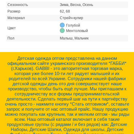
Сезонность
Зима, Весна, Осень
Размер
62, 68
Материал
Стрейч-кулир
Голубой
Цвет
Ментоловый
Пол
Малыш, Мальчик
Детская одежда оптом представлена на данном
официальном сайте украинского производителя *ГАББИ*
(г.Харьков). GABBI - это авторитетная торговая марка,
которая уже более 10-ти лет радует малышей и их
родителей по всей Украине. Сотрудники нашей фабрики
детской одежды день ото дня совершенствует наше
производство, чтобы быть ещё лучше. Мы приглашаем к
сотрудничеству все формы предпринимательской
деятельности. Сделать первый шаг на пути к партнёрству
очень просто - нажмите кнопку *Стать оптовиком*, оставьте
запрос и получите от нас оптовый прайс. Нашу продукцию
можно покупать как крупным, так и мелким оптом - мы рады
всем. Наш оптовый каталог включает в себя такие
продуктовые группы (с рядами / и без рядов) как: Детские
Наборы, Детские Шапки, Одежда для школы, Детские