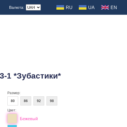
RU
UA
EN
Валюта:
3-1 *Зубастики*
Размер:
80
86
92
98
Цвет:
Бежевый