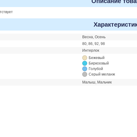
Описание това
тствует
Характеристи
Весна, Осень
80, 86, 92, 98
Интерлок
Бежевый
Бирюзовый
Голубой
Серый меланж
Малыш, Мальчик