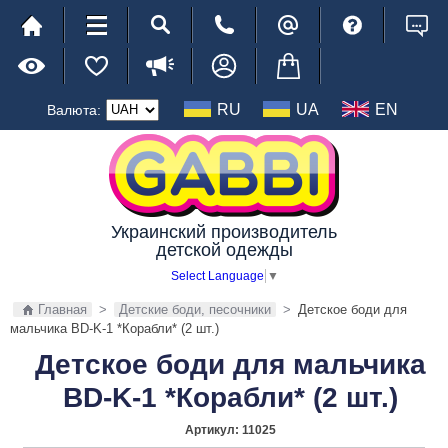
RU
UA
EN
Валюта:
Украинский производитель
детской одежды
Select Language
▼
Главная
>
Детские боди, песочники
>
Детское боди для
мальчика BD-K-1 *Корабли* (2 шт.)
Детское боди для мальчика
BD-K-1 *Корабли* (2 шт.)
Артикул:
11025