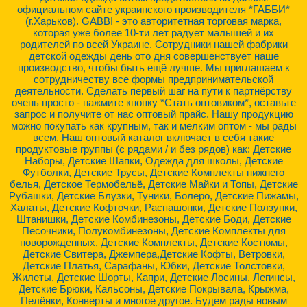
официальном сайте украинского производителя *ГАББИ*
(г.Харьков). GABBI - это авторитетная торговая марка,
которая уже более 10-ти лет радует малышей и их
родителей по всей Украине. Сотрудники нашей фабрики
детской одежды день ото дня совершенствует наше
производство, чтобы быть ещё лучше. Мы приглашаем к
сотрудничеству все формы предпринимательской
деятельности. Сделать первый шаг на пути к партнёрству
очень просто - нажмите кнопку *Стать оптовиком*, оставьте
запрос и получите от нас оптовый прайс. Нашу продукцию
можно покупать как крупным, так и мелким оптом - мы рады
всем. Наш оптовый каталог включает в себя такие
продуктовые группы (с рядами / и без рядов) как: Детские
Наборы, Детские Шапки, Одежда для школы, Детские
Футболки, Детские Трусы, Детские Комплекты нижнего
белья, Детское Термобельё, Детские Майки и Топы, Детские
Рубашки, Детские Блузки, Туники, Болеро, Детские Пижамы,
Халаты, Детские Кофточки, Распашонки, Детские Ползунки,
Штанишки, Детские Комбинезоны, Детские Боди, Детские
Песочники, Полукомбинезоны, Детские Комплекты для
новорожденных, Детские Комплекты, Детские Костюмы,
Детские Свитера, Джемпера,Детские Кофты, Ветровки,
Детские Платья, Сарафаны, Юбки, Детские Толстовки,
Жилеты, Детские Шорты, Капри, Детские Лосины, Легинсы,
Детские Брюки, Кальсоны, Детские Покрывала, Крыжма,
Пелёнки, Конверты и многое другое. Будем рады новым