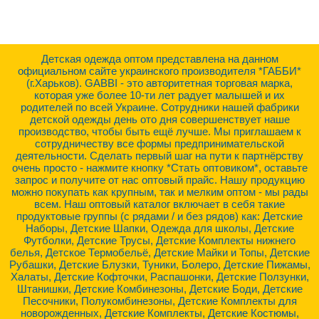
Детская одежда оптом представлена на данном
официальном сайте украинского производителя *ГАББИ*
(г.Харьков). GABBI - это авторитетная торговая марка,
которая уже более 10-ти лет радует малышей и их
родителей по всей Украине. Сотрудники нашей фабрики
детской одежды день ото дня совершенствует наше
производство, чтобы быть ещё лучше. Мы приглашаем к
сотрудничеству все формы предпринимательской
деятельности. Сделать первый шаг на пути к партнёрству
очень просто - нажмите кнопку *Стать оптовиком*, оставьте
запрос и получите от нас оптовый прайс. Нашу продукцию
можно покупать как крупным, так и мелким оптом - мы рады
всем. Наш оптовый каталог включает в себя такие
продуктовые группы (с рядами / и без рядов) как: Детские
Наборы, Детские Шапки, Одежда для школы, Детские
Футболки, Детские Трусы, Детские Комплекты нижнего
белья, Детское Термобельё, Детские Майки и Топы, Детские
Рубашки, Детские Блузки, Туники, Болеро, Детские Пижамы,
Халаты, Детские Кофточки, Распашонки, Детские Ползунки,
Штанишки, Детские Комбинезоны, Детские Боди, Детские
Песочники, Полукомбинезоны, Детские Комплекты для
новорожденных, Детские Комплекты, Детские Костюмы,