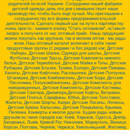
родителей по всей Украине. Сотрудники нашей фабрики
детской одежды день ото дня совершенствует наше
производство, чтобы быть ещё лучше. Мы приглашаем к
сотрудничеству все формы предпринимательской
деятельности. Сделать первый шаг на пути к партнёрству
очень просто - нажмите кнопку *Стать оптовиком*, оставьте
запрос и получите от нас оптовый прайс. Нашу продукцию
можно покупать как крупным, так и мелким оптом - мы рады
всем. Наш оптовый каталог включает в себя такие
продуктовые группы (с рядами / и без рядов) как: Детские
Наборы, Детские Шапки, Одежда для школы, Детские
Футболки, Детские Трусы, Детские Комплекты нижнего
белья, Детское Термобельё, Детские Майки и Топы, Детские
Рубашки, Детские Блузки, Туники, Болеро, Детские Пижамы,
Халаты, Детские Кофточки, Распашонки, Детские Ползунки,
Штанишки, Детские Комбинезоны, Детские Боди, Детские
Песочники, Полукомбинезоны, Детские Комплекты для
новорожденных, Детские Комплекты, Детские Костюмы,
Детские Свитера, Джемпера,Детские Кофты, Ветровки,
Детские Платья, Сарафаны, Юбки, Детские Толстовки,
Жилеты, Детские Шорты, Капри, Детские Лосины, Легинсы,
Детские Брюки, Кальсоны, Детские Покрывала, Крыжма,
Пелёнки, Конверты и многое другое. Будем рады новым
друзьям из таких городов как: Киев, Харьков, Одесса, Днепр,
Запорожье, Львів, Кривой Рог, Николаев, Мариуполь, Вінниця,
Херсон, Полтава, Чернігів, Черкаси, Хмельницький, Житомир,