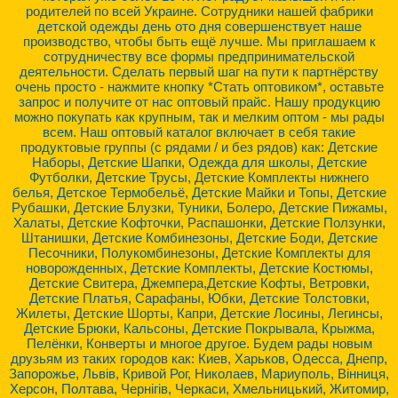
родителей по всей Украине. Сотрудники нашей фабрики
детской одежды день ото дня совершенствует наше
производство, чтобы быть ещё лучше. Мы приглашаем к
сотрудничеству все формы предпринимательской
деятельности. Сделать первый шаг на пути к партнёрству
очень просто - нажмите кнопку *Стать оптовиком*, оставьте
запрос и получите от нас оптовый прайс. Нашу продукцию
можно покупать как крупным, так и мелким оптом - мы рады
всем. Наш оптовый каталог включает в себя такие
продуктовые группы (с рядами / и без рядов) как: Детские
Наборы, Детские Шапки, Одежда для школы, Детские
Футболки, Детские Трусы, Детские Комплекты нижнего
белья, Детское Термобельё, Детские Майки и Топы, Детские
Рубашки, Детские Блузки, Туники, Болеро, Детские Пижамы,
Халаты, Детские Кофточки, Распашонки, Детские Ползунки,
Штанишки, Детские Комбинезоны, Детские Боди, Детские
Песочники, Полукомбинезоны, Детские Комплекты для
новорожденных, Детские Комплекты, Детские Костюмы,
Детские Свитера, Джемпера,Детские Кофты, Ветровки,
Детские Платья, Сарафаны, Юбки, Детские Толстовки,
Жилеты, Детские Шорты, Капри, Детские Лосины, Легинсы,
Детские Брюки, Кальсоны, Детские Покрывала, Крыжма,
Пелёнки, Конверты и многое другое. Будем рады новым
друзьям из таких городов как: Киев, Харьков, Одесса, Днепр,
Запорожье, Львів, Кривой Рог, Николаев, Мариуполь, Вінниця,
Херсон, Полтава, Чернігів, Черкаси, Хмельницький, Житомир,