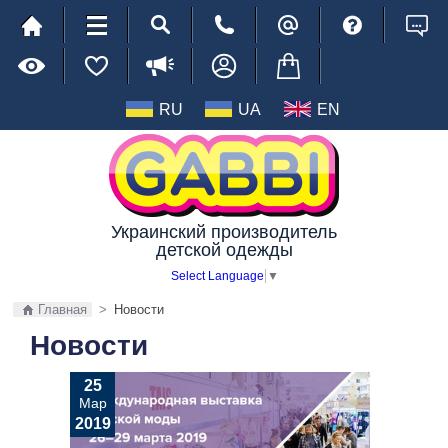
RU
UA
EN
Украинский производитель
детской одежды
Select Language
▼
Главная
>
Новости
Новости
25
Мар
2019