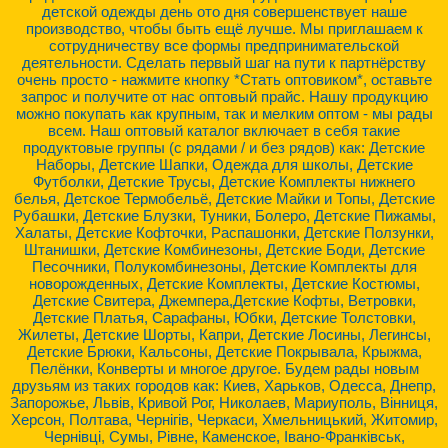
детской одежды день ото дня совершенствует наше
производство, чтобы быть ещё лучше. Мы приглашаем к
сотрудничеству все формы предпринимательской
деятельности. Сделать первый шаг на пути к партнёрству
очень просто - нажмите кнопку *Стать оптовиком*, оставьте
запрос и получите от нас оптовый прайс. Нашу продукцию
можно покупать как крупным, так и мелким оптом - мы рады
всем. Наш оптовый каталог включает в себя такие
продуктовые группы (с рядами / и без рядов) как: Детские
Наборы, Детские Шапки, Одежда для школы, Детские
Футболки, Детские Трусы, Детские Комплекты нижнего
белья, Детское Термобельё, Детские Майки и Топы, Детские
Рубашки, Детские Блузки, Туники, Болеро, Детские Пижамы,
Халаты, Детские Кофточки, Распашонки, Детские Ползунки,
Штанишки, Детские Комбинезоны, Детские Боди, Детские
Песочники, Полукомбинезоны, Детские Комплекты для
новорожденных, Детские Комплекты, Детские Костюмы,
Детские Свитера, Джемпера,Детские Кофты, Ветровки,
Детские Платья, Сарафаны, Юбки, Детские Толстовки,
Жилеты, Детские Шорты, Капри, Детские Лосины, Легинсы,
Детские Брюки, Кальсоны, Детские Покрывала, Крыжма,
Пелёнки, Конверты и многое другое. Будем рады новым
друзьям из таких городов как: Киев, Харьков, Одесса, Днепр,
Запорожье, Львів, Кривой Рог, Николаев, Мариуполь, Вінниця,
Херсон, Полтава, Чернігів, Черкаси, Хмельницький, Житомир,
Чернівці, Сумы, Рівне, Каменское, Івано-Франківськ,